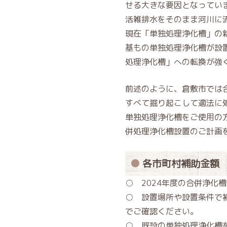
せる大きな要因となってい
活雑排水をそのまま河川に
現在「単独処理浄化槽」の
基もの単独処理浄化槽が設
処理浄化槽」への転換が強
前述のように、倉敷市では
すべて掘り起こして適法に処
単独処理浄化槽をご使用の
併処理浄化槽設置のご計画
各市町村補助金額
○ 2024年度の合併浄化
○ 設置場所や設置条件で
でご確認ください。
○ 既設の単独処理浄化槽