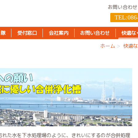
お問い合わせ
TEL:
086
り隊
受付窓口
会社案内
お問い合わせ
快適な
ホーム
快適な
汚れた水を下水処理場のように、きれいにするのが合併処理