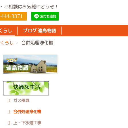
・ご相談はお気軽にどうぞ！
-444-3371
くらし
ブログ 連島物語
くらし
合併処理浄化槽
ガス器具
合併処理浄化槽
上・下水道工事