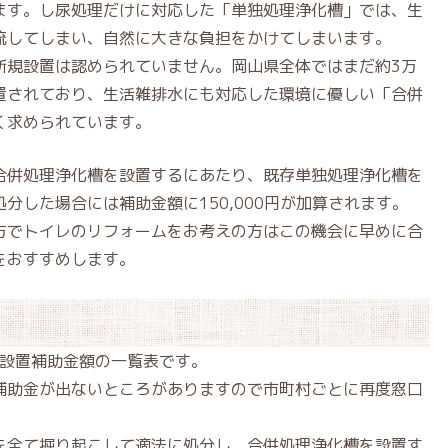
ます。し尿処理だけに対応した「単独処理浄化槽」では、生
流してしまい、自然に大きな負担をかけてしまいます。
新規設置は認められていません。岡山県全体ではまだ約3万
置されており、生活雑排水にも対応した環境に優しい「合併
く求められています。
合併処理浄化槽を設置するにあたり、既存単独処理浄化槽を
分した場合には補助金額に150,000円が加算されます。
方でトイレのリフォームをお考えの方はこの機会に早めに合
をおすすめします。
槽設置補助金額の一覧表です。
補助金が出ないところがありますので市町村ごとに再度窓口
を全て掘り起こして適法に処分し，合併処理浄化槽を設置す