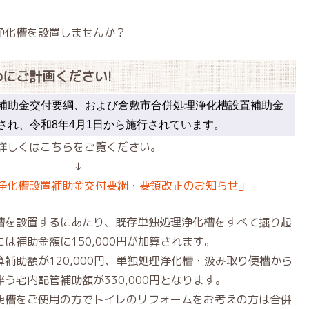
浄化槽を設置しませんか？
にご計画ください!
補助金交付要綱、および倉敷市合併処理浄化槽設置補助金
され、令和8年4月1日から施行されています。
詳しくはこちらをご覧ください。
↓
浄化槽設置補助金交付要綱・要領改正のお知らせ」
槽を設置するにあたり、既存単独処理浄化槽をすべて掘り起
は補助金額に150,000円が加算されます。
補助額が120,000円、単独処理浄化槽・汲み取り便槽から
う宅内配管補助額が330,000円となります。
便槽をご使用の方でトイレのリフォームをお考えの方は合併