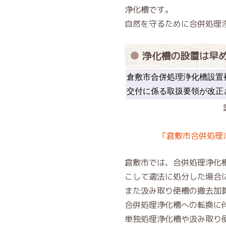
浄化槽です。
自然を守るために合併処理
浄化槽の設置は早め
倉敷市合併処理浄化槽設置
交付に係る取扱要領が改正
「倉敷市合併処理
倉敷市では、合併処理浄化
こして適法に処分した場合に
また汲み取り便槽の撤去加算
合併処理浄化槽への転換に伴
単独処理浄化槽や汲み取り