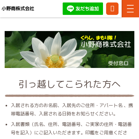
小野商株式会社
TEL:
086-
お問い合わせ・ご相談はお
444-
気軽にどうぞ！
3371
引っ越してこられた方へ
入居される方のお名前、入居先のご住所・アパート名 、携
帯電話番号、入居される日時をお知らせください。
入居書類（氏名、住所、電話番号、ご実家の住所・電話番
号を記入）にご記入いただきます。印鑑をご用意くださ