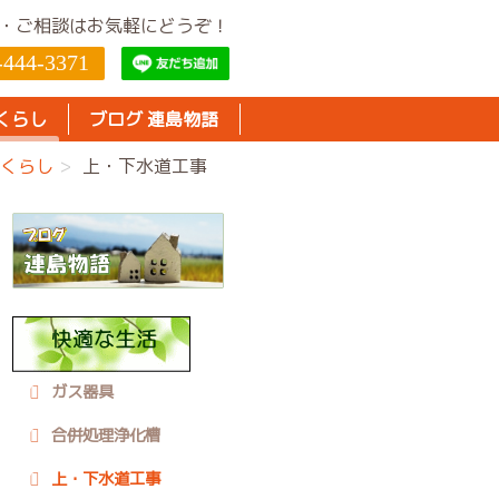
・ご相談はお気軽にどうぞ！
-444-3371
くらし
ブログ 連島物語
くらし
上・下水道工事
ガス器具
合併処理浄化槽
上・下水道工事