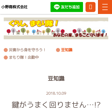
小野商株式会社
TEL:
086-
お問い合わせ・ご相談はお
444-
気軽にどうぞ！
3371
災害から身を守ろう！
豆知識
まもり隊！出動中
豆知識
2018.10.09
鍵がうまく回りません…!?