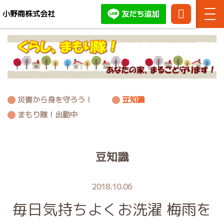
小野商株式会社
TEL:
086-
お問い合わせ・ご相談はお
444-
気軽にどうぞ！
3371
災害から身を守ろう！
豆知識
まもり隊！出動中
豆知識
2018.10.06
毎日気持ちよくお洗濯 梅雨を