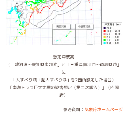
想定津波高
（「駿河湾～愛知県東部沖」と「三重県南部沖～徳島県沖」
に
「大すべり域＋超大すべり域」を2箇所設定した場合）
「南海トラフ巨大地震の被害想定（第二次報告）」（内閣
府）
参考資料：
気象庁ホームページ