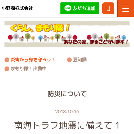
小野商株式会社
TEL:
086-
お問い合わせ・ご相談はお
444-
気軽にどうぞ！
3371
災害から身を守ろう！
豆知識
まもり隊！出動中
防災について
2018.10.16
南海トラフ地震に備えて 1