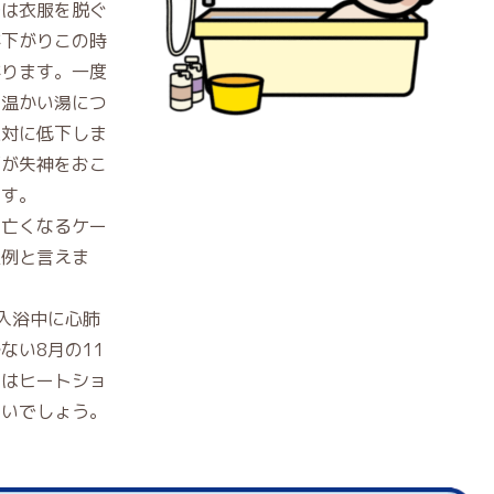
では衣服を脱ぐ
が下がりこの時
がります。一度
の温かい湯につ
反対に低下しま
下が失神をおこ
ます。
て亡くなるケー
型例と言えま
入浴中に心肺
ない8月の11
因はヒートショ
よいでしょう。