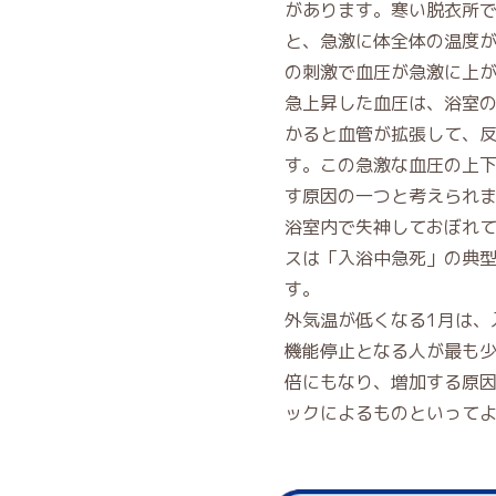
があります。寒い脱衣所
と、急激に体全体の温度
の刺激で血圧が急激に上
急上昇した血圧は、浴室
かると血管が拡張して、
す。この急激な血圧の上
す原因の一つと考えられ
浴室内で失神しておぼれ
スは「入浴中急死」の典
す。
外気温が低くなる1月は、
機能停止となる人が最も少
倍にもなり、増加する原
ックによるものといって