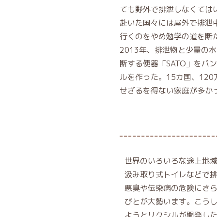
ても野外で排泄しなくては
赴いた国々には屋外で排泄
行くのをやめ勉学の道を断
2013年、排泄物と少量の
断する便器「SATO」をバ
ルを作った。15カ国、12
せざるを得ない家庭が多か
世界のいろいろな途上地
汲み取り式トイレなどで
悪臭や伝染病の危険にさ
びとが大勢います。こう
ようとリクシルが開発し