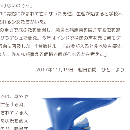
いけないのです」
中に毒蛇にかまれて亡くなった男性、生理が始まると学校へ
たれる少女たちがいた。
水の重さで底ふたを開閉し、悪臭と病原菌を媒介する虫を遮
ングラデシュで開発。今年はインドで住民の声を元に新モデ
0万台に普及した。1台数ドル。「お金が入ると食べ物を優先
った。みんなが買える価格で何が作れるかを考えた」
2017年11月19日 朝日新聞 ひと より
域では、屋外や
排泄をする為、
らされている人
した状況を変え
たのが、簡易式